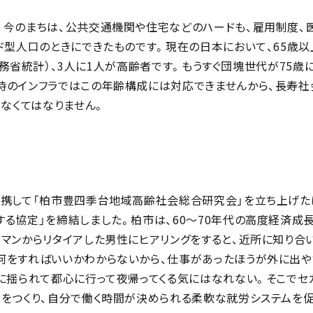
。今のまちは、公共交通機関や住宅などのハードも、雇用制度、
ド型人口のときにできたものです。現在の日本において、65歳以
、総務省統計）、3人に1人が高齢者です。もうすぐ団塊世代が75歳
時のインフラではこの年齢構成には対応できませんから、長寿社
しなくてはなりません。
連携して「柏市豊四季台地域高齢社会総合研究会」を立ち上げた
る協定」を締結しました。柏市は、60〜70年代の高度経済成
マンからリタイアした男性にヒアリングをすると、近所に知り合
何をすればいいかわからないから、仕事があったほうが外に出や
車に揺られて都心に行って夜帰ってくる気にはなれない。そこでセ
場をつくり、自分で働く時間が決められる柔軟な就労システムを