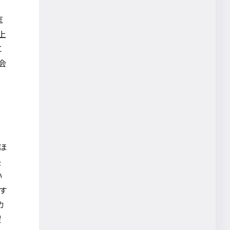
秘密計算
医
休憩
上
共創
に
湊宏司
会
ハイブリットワーク
オープンイノベーション
ウェルビーイング
テレワーク支援
ロボティクス
ほ
生産性向上
長
共同研究成果レポート
い
す
エンベディング
カ
調査レポート
促
ADDCELL Hexa