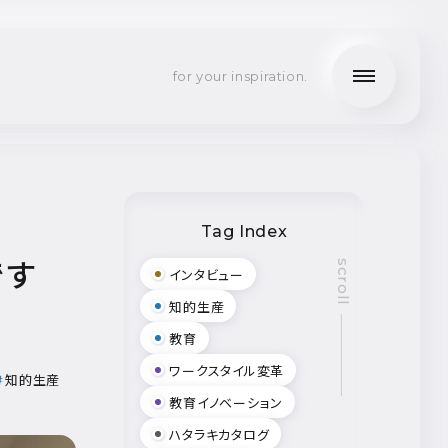
for your inspiration.
Tag Index
です
scroll
インタビュー
知的生産
教育
ワークスタイル変革
知的生産
教育イノベーション
ハタラキカタログ