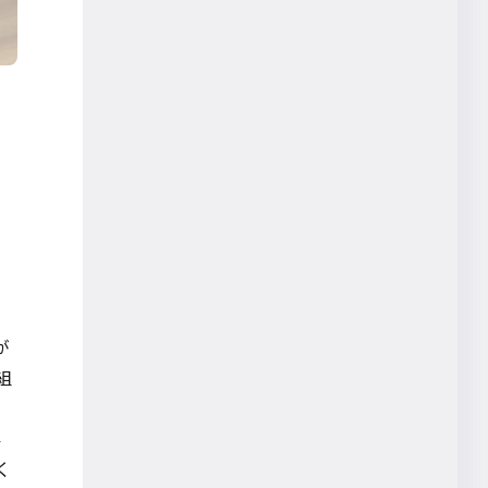
JBP（ジョイントビジネスプ
ラン）
はたらくひとの創造性
採択
Interop Tokyo
リビングラボ
vertebra03
リスキリング
起業
健康
創造性教育
が
未来人の働き方2025
組
大月剛
外
く