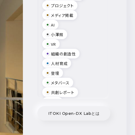
プロジェクト
メディア掲載
AI
小澤照
VR
組織の創造性
人材育成
登壇
メタバース
共創レポート
出展
MR
ITOKI Open-DX Labとは
Smart Campus Solution
小笠原豊