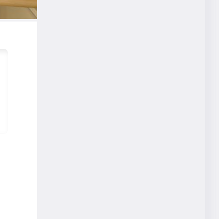
Work Style Wonders
STEAM教育
EdTech
福島浩介
IoT
学び
人財育成
働く
オフィスDX
WEB会議
セキュリティ
秋山恵
データサイエンス
ブロックチェーン