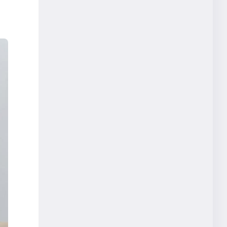
ディスプレイスタンドWM
ReserveAny
Sound sofa
Edo
NFT
有馬久仁子
Sound sofa sound
parasol ADDCELL
長尾和芳
オープンイノベーション
新規事業
宮前太一
静岡聖光学院
ハイブリッド