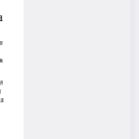
植田真理
グループワーク可視化
組
大橋一広
会議支援
年
イベントレポート
Data Trekking
後
WEBプレゼン
多様性
研
WORK STYLE MAP
題
ワーケーション
ま
5G
パートナー連携
デジタルツイン
藤田浩彰