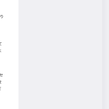
植田真理
グループワーク可視化
り
大橋一広
書
会議支援
れ
イベントレポート
、
て
Data Trekking
よ
WEBプレゼン
多様性
WORK STYLE MAP
セ
ワーケーション
を
5G
だ
パートナー連携
デジタルツイン
藤田浩彰