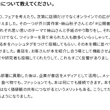
について教えてください。
り、フェアを考えたり。次第に店頭だけでなくオンラインでの広が
考えました。その一つが芥川賞作家・絲山秋子さんとの「＃公開
それぞれ思い思いのテーマで絲山さんと手紙のやり取りをし、そ
けでなく、ツイッターを見て来られた人も数多くいらっしゃって
する本をハッシュタグをつけて投稿してもらい、その本を棚に並べ
けました。書店を、お客さんが本を紹介し合う場として機能させ
家や研究者も投稿してくれたりして、これもすごく反響がありまし
部署に異動した後は、企業が書店をメディアとして活用し、メッ
。食べ物でも、ファッションでも、本は何にでも接続できます。本
はなく価値観の共有につながるというメリットもある。こうして
るようになりました。