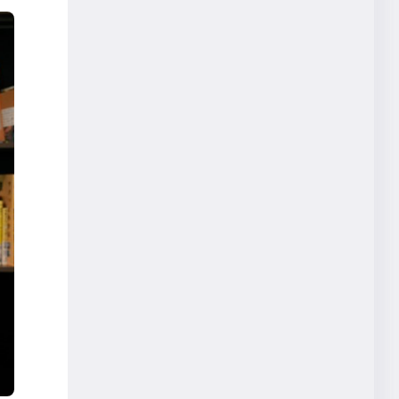
秘密計算
休憩
共創
湊宏司
ハイブリットワーク
オープンイノベーション
ウェルビーイング
テレワーク支援
ロボティクス
生産性向上
共同研究成果レポート
エンベディング
調査レポート
ADDCELL Hexa