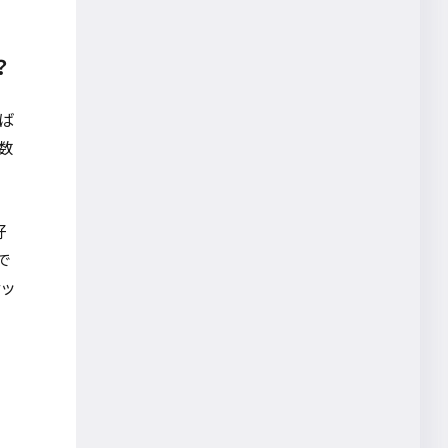
ディスプレイスタンドWM
ReserveAny
？
Sound sofa
Edo
えば
数
NFT
有馬久仁子
て
Sound sofa sound
parasol ADDCELL
好
で
長尾和芳
ァッ
オープンイノベーション
新規事業
宮前太一
静岡聖光学院
ハイブリッド