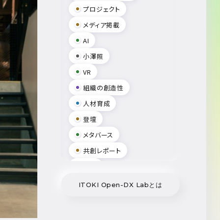
プロジェクト
メディア掲載
AI
小澤照
VR
組織の創造性
人材育成
登壇
メタバース
共創レポート
出展
MR
ITOKI Open-DX Labとは
Smart Campus Solution
小笠原豊