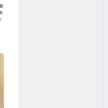
室
あ
の