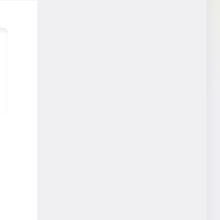
Work Style Wonders
STEAM教育
EdTech
福島浩介
IoT
学び
人財育成
働く
オフィスDX
WEB会議
セキュリティ
秋山恵
データサイエンス
ブロックチェーン