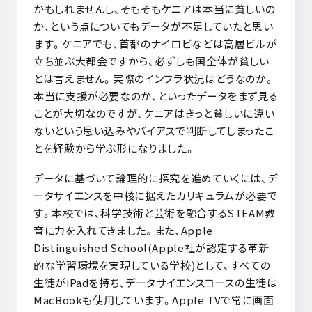
かもしれませんし、そもそもケニアは本当に貧しいの
か、という点についてもデータが不足していたと思い
ます。ケニアでも、首都のナイロビなどは高層ビルが
立ち並ぶ大都会ですから、必ずしも国全体が貧しい
とは言えません。実際のインフラ状況はどうなのか。
本当に支援が必要なのか、といったデータをまず見る
ことが大切なのですが、ケニアはきっと貧しいに違い
ないという思い込みやバイアスで判断してしまったこ
とを経験から学ぶ形になりました。
データに基づいて論理的に探究を進めていくには、デ
ータサイエンスを中核に据えたカリキュラムが必要で
す。本校では、科学技術と芸術を融合する
STEAM
教
育に力を入れてきました。また、
Apple
Distinguished School(Apple
社が認定する革新
的な学習環境を実現している学校
)
として、すべての
生徒が
iPad
を持ち、データサイエンスコースの生徒は
MacBook
も使用しています。
Apple TV
で常に画面