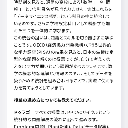
時間割を見ると、通常の高校にある「数学
Ⅰ
」や「情
報
Ⅰ
」という科目名が見当たりません。実はこれらを
「データサイエンス探究」という科目の中に統合して
いるのです。さらに学校設定科目として統計学も加
えた三つを一体的に学びます。
この統合の狙いは、知識とスキルを切り離さずに学ぶ
ことです。
OECD
（経済協力開発機構）が行う世界的
な学力調査（
PISA
）の結果を見ると、日本の生徒は定
型的な問題を解くのは得意ですが、自分で考えて答
えを出す力が弱いという課題があります。そこで、数
学の概念的な理解と、情報のスキル、そしてデータを
扱うための統計を組み合わせることで、実際に使える
力を育てようとしています。
授業の進め方についても教えてください。
ドゥラゴ
すべての授業は、
PPDAC
サイクルという
統計的な問題解決の流れに沿って進めます。
Problem(
問題
)
、
Plan(
計画
)
、
Data(
データ収集
)
、