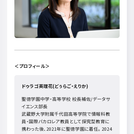
＜プロフィール＞
ドゥラゴ英理花
(
どぅらご・えりか
)
聖徳学園中学・高等学校 校長補佐
/
データサ
イエンス部長
武蔵野大学附属千代田高等学院で情報科教
員・国際バカロレア教員として探究型教育に
携わった後、
2021
年に聖徳学園に着任。
2024