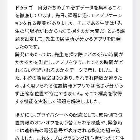
ドゥラゴ
自分たちの手で必ずデータを集めること
を徹底しています。先日、課題に沿ってアプリケーシ
ョンを作る授業がありました。そこである生徒は「先
生の居場所がわからなくて探すのが大変だ」という課
題を設定して、先生の居場所が分かるアプリを開発
したのです。
開発にあたっては、先生を探す際にどのくらい時間が
かかるかを測定し、アプリを使うことでその時間がど
れくらい短縮されるのかをデータで示しました。ま
た、本校の職員室は
3
つあり、それぞれ階数が違うた
め、よく用いられる位置情報アプリでは高さが分から
ず正確な位置が特定できません。そこで標高を取得
する機能を実装して課題を解決しました。
ほかにも、プライバシーへの配慮として、教員側で位
置情報のオン・オフを切り替えられる機能や、緊急時
には連絡先の電話番号が表示される機能も組み込
みました。これを、プログラミング初心者だった
1
年生