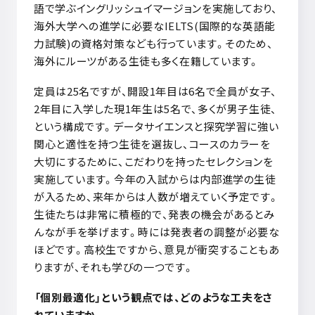
語で学ぶイングリッシュイマージョンを実施しており、
海外大学への進学に必要な
IELTS(
国際的な英語能
力試験
)
の資格対策なども行っています。そのため、
海外にルーツがある生徒も多く在籍しています。
定員は
25
名ですが、開設
1
年目は
6
名で全員が女子、
2
年目に入学した現
1
年生は
5
名で、多くが男子生徒、
という構成です。データサイエンスと探究学習に強い
関心と適性を持つ生徒を選抜し、コースのカラーを
大切にするために、こだわりを持ったセレクションを
実施しています。今年の入試からは内部進学の生徒
が入るため、来年からは人数が増えていく予定です。
生徒たちは非常に積極的で、発表の機会があるとみ
んなが手を挙げます。時には発表者の調整が必要な
ほどです。高校生ですから、意見が衝突することもあ
りますが、それも学びの一つです。
「個別最適化」という観点では、どのような工夫をさ
れていますか。