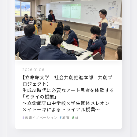
2026.01.06
【立命館大学 社会共創推進本部 共創プ
ロジェクト】
生成AI時代に必要なアート思考を体験する
「ミライの授業」
～立命館守山中学校×学生団体メレオン
×イトーキによるトライアル授業～
教育イノベーション
教育
AI