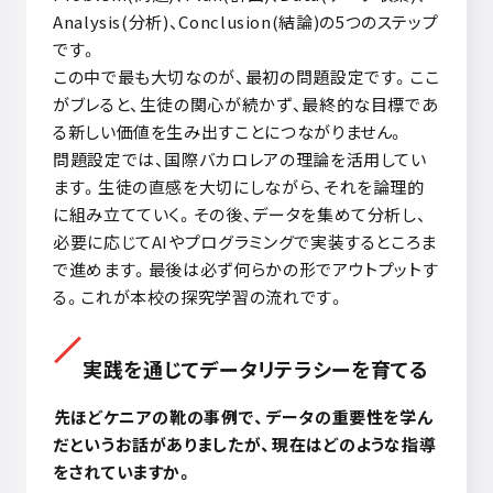
Analysis(
分析
)
、
Conclusion(
結論
)
の
5
つのステップ
です。
この中で最も大切なのが、最初の問題設定です。ここ
がブレると、生徒の関心が続かず、最終的な目標であ
る新しい価値を生み出すことにつながりません。
問題設定では、国際バカロレアの理論を活用してい
ます。生徒の直感を大切にしながら、それを論理的
に組み立てていく。その後、データを集めて分析し、
必要に応じて
AI
やプログラミングで実装するところま
で進めます。最後は必ず何らかの形でアウトプットす
る。これが本校の探究学習の流れです。
実践を通じてデータリテラシーを育てる
先ほどケニアの靴の事例で、データの重要性を学ん
だというお話がありましたが、現在はどのような指導
をされていますか。